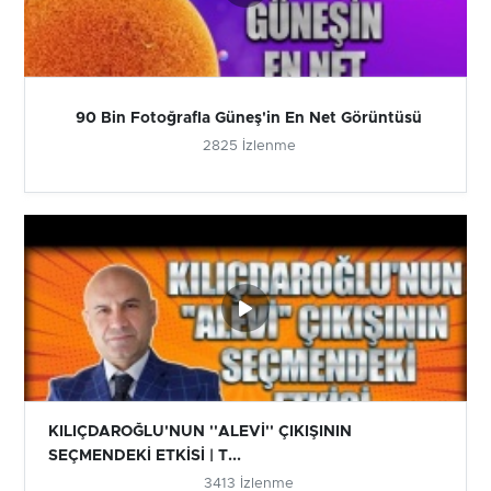
90 Bin Fotoğrafla Güneş'in En Net Görüntüsü
2825 İzlenme
KILIÇDAROĞLU'NUN ''ALEVİ'' ÇIKIŞININ
SEÇMENDEKİ ETKİSİ | T...
3413 İzlenme