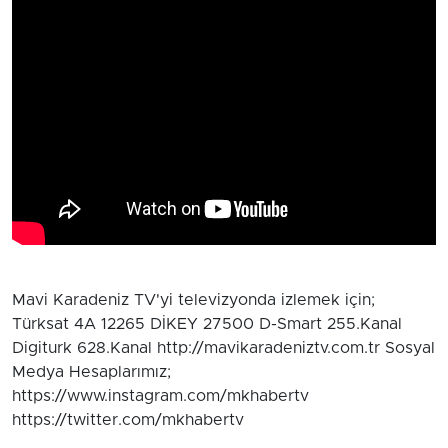
Mavi Karadeniz TV'yi televizyonda izlemek için;
Türksat 4A 12265 DİKEY 27500 D-Smart 255.Kanal
Digiturk 628.Kanal http://mavikaradeniztv.com.tr Sosyal
Medya Hesaplarımız;
https://www.instagram.com/mkhabertv
https://twitter.com/mkhabertv