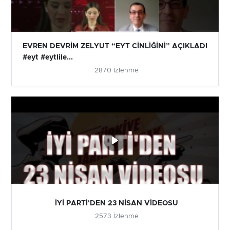
EVREN DEVRİM ZELYUT “EYT CİNLİĞİNİ” AÇIKLADI
#eyt #eytlile...
2870 İzlenme
İYİ PARTİ'DEN 23 NİSAN VİDEOSU
2573 İzlenme