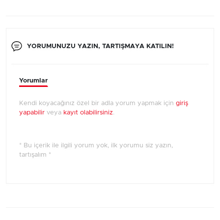
YORUMUNUZU YAZIN, TARTIŞMAYA KATILIN!
Yorumlar
Kendi koyacağınız özel bir adla yorum yapmak için
giriş
yapabilir
veya
kayıt olabilirsiniz
.
* Bu içerik ile ilgili yorum yok, ilk yorumu siz yazın,
tartışalım *