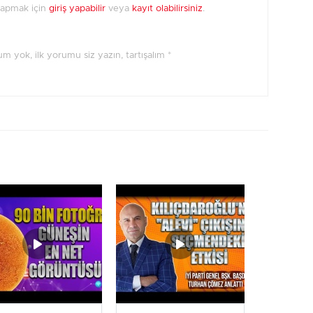
yapmak için
giriş yapabilir
veya
kayıt olabilirsiniz
.
orum yok, ilk yorumu siz yazın, tartışalım *