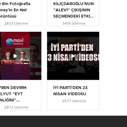
 Bin Fotoğrafla
KILIÇDAROĞLU'NUN
neş'in En Net
''ALEVİ'' ÇIKIŞININ
örüntüsü
SEÇMENDEKİ ETKİSİ
| T...
2833 İzlenme
3419 İzlenme
VREN DEVRİM
İYİ PARTİ'DEN 23
ELYUT “EYT
NİSAN VİDEOSU
NLİĞİNİ”
2577 İzlenme
IKLADI #eyt
2873 İzlenme
ytlile...