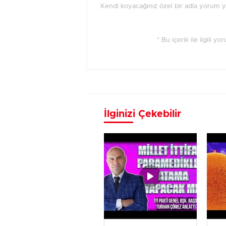
Kendi koyacağınız özel bir adla yorum 
* Bu içerik ile ilgili y
İlginizi Çekebilir