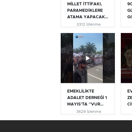
MİLLET İTTİFAKI,
90
PARAMEDİKLERE
Gü
ATAMA YAPACAK
G
MI? | TURHAN...
3312 İzlenme
EMEKLİLİKTE
E
ADALET DERNEĞİ 1
Z
MAYIS'TA ''VUR
Cİ
VUR İNLESİN VE...
AÇ
3629 İzlenme
#e