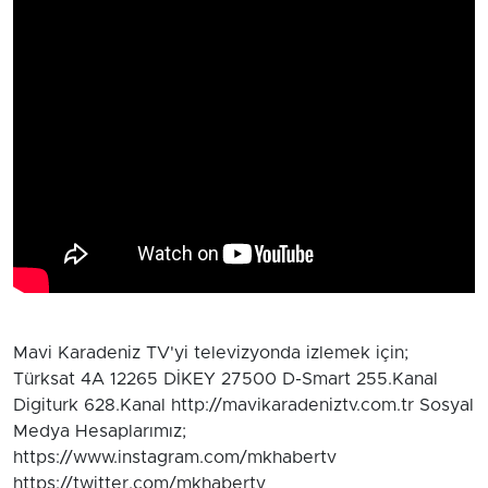
Mavi Karadeniz TV'yi televizyonda izlemek için;
Türksat 4A 12265 DİKEY 27500 D-Smart 255.Kanal
Digiturk 628.Kanal http://mavikaradeniztv.com.tr Sosyal
Medya Hesaplarımız;
https://www.instagram.com/mkhabertv
https://twitter.com/mkhabertv