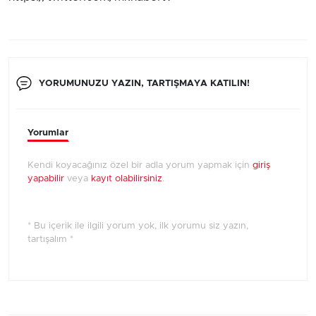
YORUMUNUZU YAZIN, TARTIŞMAYA KATILIN!
Yorumlar
Kendi koyacağınız özel bir adla yorum yapmak için
giriş
yapabilir
veya
kayıt olabilirsiniz
.
* Bu içerik ile ilgili yorum yok, ilk yorumu siz yazın,
tartışalım *