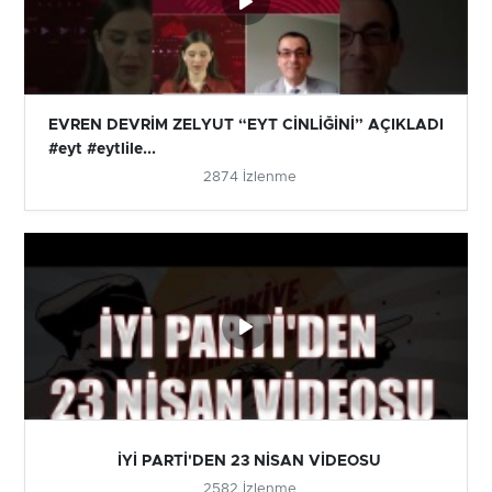
EVREN DEVRİM ZELYUT “EYT CİNLİĞİNİ” AÇIKLADI
#eyt #eytlile...
2874 İzlenme
İYİ PARTİ'DEN 23 NİSAN VİDEOSU
2582 İzlenme