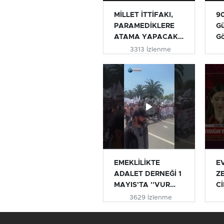
MİLLET İTTİFAKI,
90
PARAMEDİKLERE
Gü
ATAMA YAPACAK
G
MI? | TURHAN...
3313 İzlenme
EMEKLİLİKTE
E
ADALET DERNEĞİ 1
Z
MAYIS'TA ''VUR
Cİ
VUR İNLESİN VE...
AÇ
3629 İzlenme
#e