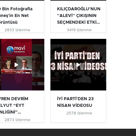
 Bin Fotoğrafla
KILIÇDAROĞLU'NUN
neş'in En Net
''ALEVİ'' ÇIKIŞININ
örüntüsü
SEÇMENDEKİ ETKİSİ
| T...
2833 İzlenme
3419 İzlenme
VREN DEVRİM
İYİ PARTİ'DEN 23
ELYUT “EYT
NİSAN VİDEOSU
NLİĞİNİ”
2578 İzlenme
IKLADI #eyt
2873 İzlenme
ytlile...