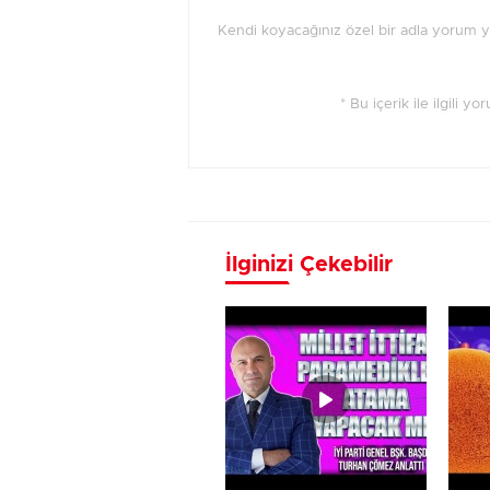
Kendi koyacağınız özel bir adla yorum 
* Bu içerik ile ilgili y
İlginizi Çekebilir