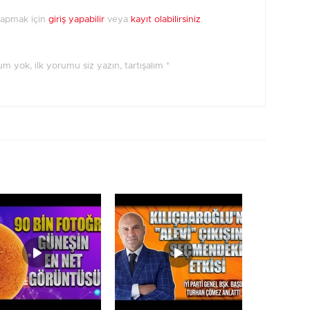
yapmak için
giriş yapabilir
veya
kayıt olabilirsiniz
.
orum yok, ilk yorumu siz yazın, tartışalım *